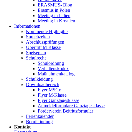
ERASMUS- Blog
Erasmus in Polen
Meeting in Italien
Meeting in Kroatien
Informationen
Kommende Highlights
Sprechzeiten
Abschlussprüfungen
Übertritt M-Klasse
Speiseplan
Schulrecht
Schulordnung
Verhaltenskodex
Maßnahmenkatalog
Schulkleidung
Downloadbereich
Flyer MSGo
Flyer M-Klasse
Flyer Ganztagesklasse
Anmeldeformulare Ganztagesklasse
Förderverein Beitrittsformular
Ferienkalender
Berufsfindung
Kontakt