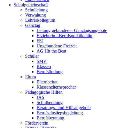
Schulgemeinschaft
Schulleitung
Verwaltung
Lehrerkollegium
Ganztag
Leitung gebundener Ganztagsangebote
Erzieherin - Berufspraktikantin
FSJ
Ungebundene Freizeit
AG Hit the Beat
Schüler
SMV
Klassen
Berufsfindung
Eltern
Elternbeirat
Klassenelternsprecher
Pädagogische Hilfen
JAS
Schulberatung
Beratungs- und Hilfsangebote
Berufseinstiegsbegleitung
Berufsberatung
Förderverein