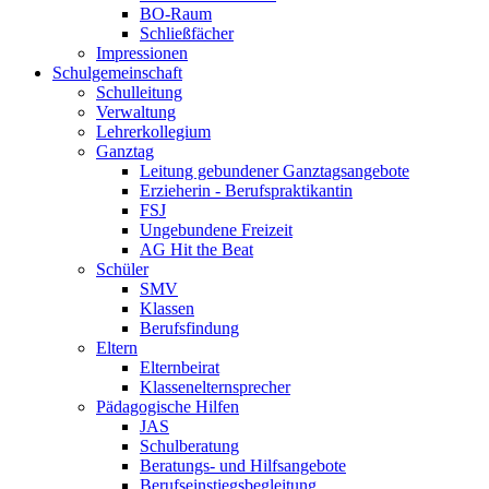
BO-Raum
Schließfächer
Impressionen
Schulgemeinschaft
Schulleitung
Verwaltung
Lehrerkollegium
Ganztag
Leitung gebundener Ganztagsangebote
Erzieherin - Berufspraktikantin
FSJ
Ungebundene Freizeit
AG Hit the Beat
Schüler
SMV
Klassen
Berufsfindung
Eltern
Elternbeirat
Klassenelternsprecher
Pädagogische Hilfen
JAS
Schulberatung
Beratungs- und Hilfsangebote
Berufseinstiegsbegleitung