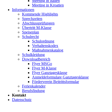
Meeting in Italien
Meeting in Kroatien
Informationen
Kommende Highlights
Sprechzeiten
Abschlussprüfungen
Übertritt M-Klasse
Speiseplan
Schulrecht
Schulordnung
Verhaltenskodex
Maßnahmenkatalog
Schulkleidung
Downloadbereich
Flyer MSGo
Flyer M-Klasse
Flyer Ganztagesklasse
Anmeldeformulare Ganztagesklasse
Förderverein Beitrittsformular
Ferienkalender
Berufsfindung
Kontakt
Datenschutz