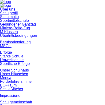
Navigation
Über uns
überspringen
Schulprofil
Schulmotto
Sportmittelschule
Gebundener Ganztag
Mittlere-Reife-Zug
M-Klassen
Übertrittsbedingungen
Berufsorientierung
MSGo!
Erfolge
Starke Schule
Umweltschule
Sportliche Erfolge
Unser Schulhaus
Unser Häuschen
Mensa
Förderlehrerzimmer
BO-Raum
Schließfächer
Impressionen
Schulgemeinschaft