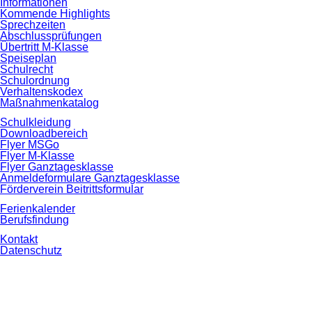
Informationen
Kommende Highlights
Sprechzeiten
Abschlussprüfungen
Übertritt M-Klasse
Speiseplan
Schulrecht
Schulordnung
Verhaltenskodex
Maßnahmenkatalog
Schulkleidung
Downloadbereich
Flyer MSGo
Flyer M-Klasse
Flyer Ganztagesklasse
Anmeldeformulare Ganztagesklasse
Förderverein Beitrittsformular
Ferienkalender
Berufsfindung
Kontakt
Datenschutz