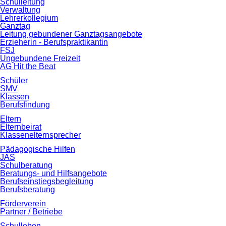
Schulleitung
Verwaltung
Lehrerkollegium
Ganztag
Leitung gebundener Ganztagsangebote
Erzieherin - Berufspraktikantin
FSJ
Ungebundene Freizeit
AG Hit the Beat
Schüler
SMV
Klassen
Berufsfindung
Eltern
Elternbeirat
Klassenelternsprecher
Pädagogische Hilfen
JAS
Schulberatung
Beratungs- und Hilfsangebote
Berufseinstiegsbegleitung
Berufsberatung
Förderverein
Partner / Betriebe
Schulleben