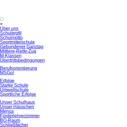
Navigation
×
überspringen
Über uns
Schulprofil
Schulmotto
Sportmittelschule
Gebundener Ganztag
Mittlere-Reife-Zug
M-Klassen
Übertrittsbedingungen
Berufsorientierung
MSGo!
Erfolge
Starke Schule
Umweltschule
Sportliche Erfolge
Unser Schulhaus
Unser Häuschen
Mensa
Förderlehrerzimmer
BO-Raum
Schließfächer