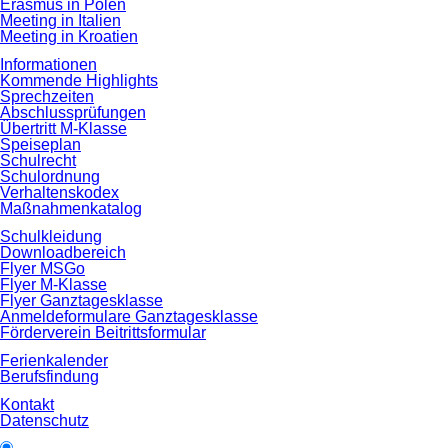
Erasmus in Polen
Meeting in Italien
Meeting in Kroatien
Informationen
Kommende Highlights
Sprechzeiten
Abschlussprüfungen
Übertritt M-Klasse
Speiseplan
Schulrecht
Schulordnung
Verhaltenskodex
Maßnahmenkatalog
Schulkleidung
Downloadbereich
Flyer MSGo
Flyer M-Klasse
Flyer Ganztagesklasse
Anmeldeformulare Ganztagesklasse
Förderverein Beitrittsformular
Ferienkalender
Berufsfindung
Kontakt
Datenschutz