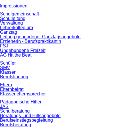
Impressionen
Schulgemeinschaft
Schulleitung
Verwaltung
Lehrerkollegium
Ganztag
Leitung gebundener Ganztagsangebote
Erzieherin - Berufspraktikantin
FSJ
Ungebundene Freizeit
AG Hit the Beat
Schüler
SMV
Klassen
Berufsfindung
Eltern
Elternbeirat
Klassenelternsprecher
Pädagogische Hilfen
JAS
Schulberatung
Beratungs- und Hilfsangebote
Berufseinstiegsbegleitung
Berufsberatung